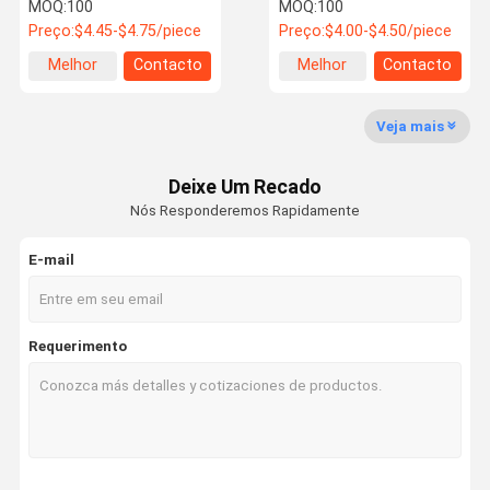
Vape Design de Couro BS
Ohm Mesh Coil Disponível
MOQ:
100
MOQ:
100
Kingmax Narguilé
Ecig Pod
Preço:
$4.45-$4.75/piece
Preço:
$4.00-$4.50/piece
Fábrica
Controle De
Fale Conosco
Notícias
Melhor
Contacto
Melhor
Contacto
Qualidade
preço
preço
Veja mais
Bang Box Vape
Deixe Um Recado
caixa de elfo shisha
Nós Responderemos Rapidamente
Elfworld Vape
E-mail
Breze Stiik Vape
Sr. Goodie Vape
Requerimento
cabeça de narguilé
Tabaco de mastigar
Supbar Vapor descartável