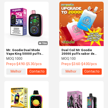
Mr. Goodie Dual Mode
Dual Coil Mr Goodie
Vape King 50000 puffs
20000 puffs sabor de
descartável dupla bobina
fruta 5% nicotina tipo C
MOQ:
1000
MOQ:
100
40 ml líquido recheado
carregamento rápido
Preço:
$4.90-$5.30/pcs
Preço:
$3.60-$4.00/pcs
Melhor
Contacto
Melhor
Contacto
preço
preço