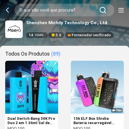
Shenzhen Michily Technology Co., Ltd.
14
5.0
Fornecedor verificado
YEARS
Todos Os Produtos
(89)
Dual Switch Bang 30K Pro
15k ELF Box Shisha
Duo 2 em 1 36ml Sal de
Bateria recarregável
Nicotina Recheada
15000 puffs ELF Box
MOQ:
100
MOQ:
100