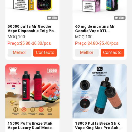
50000 puffs Mr Goodie
60 mg de nicotina Mr
Vape Disposable Ecig Pod
Goodie Vape DTL
50mg Nicotine Salt Dual
30000buffs sabor de
MOQ:
100
MOQ:
100
Mesh Coil
fruta Ecig Vape Pen
Preço:
$5.80-$6.30/pcs
Preço:
$4.80-$5.40/pcs
Melhor
Contacto
Melhor
Contacto
preço
preço
Para Casa
Produtos
Vídeos
Sobre Nós
15000 Puffs Breze Stiik
18000 Puffs Breze Stiik
Vape Luxury Dual Mode
Vape King Max Pro Sub