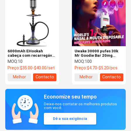
6000mAh EHookah
Uwake 30000 pufes 30k
cabeça com recarregável
Mr Goodie Bar 20mg
25 ml tanque rede bobina
Nicotina com LED Digital
MOQ:
10
MOQ:
100
fácil de configurar
Display
Preço:
$35.00-$40.00/set
Preço:
$4.70-$5.20/pcs
Melhor
Contacto
Melhor
Contacto
preço
preço
Economize seu tempo
Deixe-nos contatar os melhores produtos
com você.
Dê a sua exigência