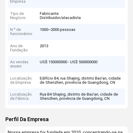
Empresa
Tipo de
Fabricante
Negócio:
Distribuidor/atacadista
N º de
1000~2000 pessoas
funcionários:
Ano de
2013
Fundação:
As vendas
US$ 150000000 - US$ 500000000
anuais:
Localização
Edifício B4, rua Shajing, distrito Bao'an, cidade
da Empresa
de Shenzhen, província de Guangdong, CN
Localização
Rua B4 Shajing, distrito de Bao'an, cidade de
da Fábrica
Shenzhen, província de Guangdong, CN
Perfil Da Empresa
Nossa empresa foi fundada em 2010, concentrando-se na