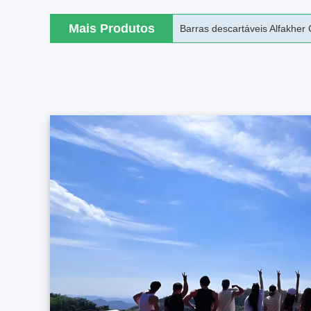
Mais Produtos
6000mAh EHookah cabeça com 