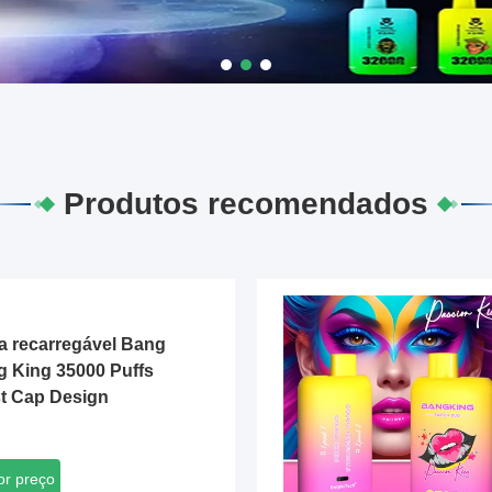
Produtos recomendados
a recarregável Bang
 King 35000 Puffs
st Cap Design
or preço