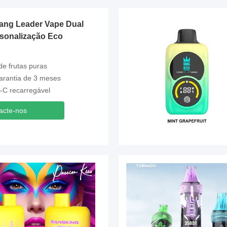
Bang Leader Vape Dual
rsonalização Eco
de frutas puras
arantia de 3 meses
-C recarregável
acte-nos