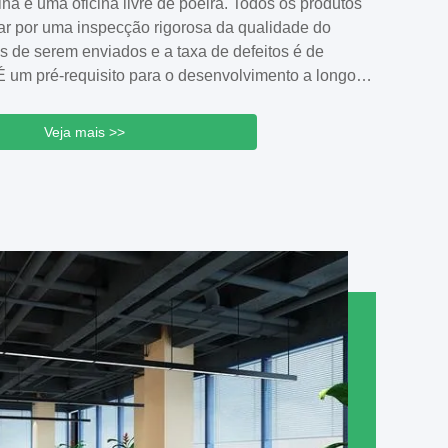
ina é uma oficina livre de poeira. Todos os produtos
 serviço OEM / ODM, Bang Box é a marca
r por uma inspecção rigorosa da qualidade do
exclusiva da nossa empresa,Nós tentamos o nosso
s de serem enviados e a taxa de defeitos é de
manter a ...
 um pré-requisito para o desenvolvimento a longo
resaBem-vindo a visitar a nossa fábrica e oficina de
Veja mais >>