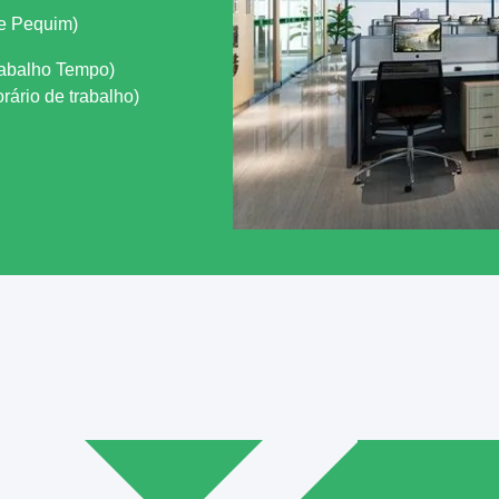
de Pequim)
abalho Tempo)
ário de trabalho)