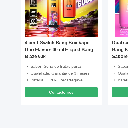
2 Years
4 em 1 Switch Bang Box Vape
Dual s
teed
Duo Flavors 60 ml Eliquid Bang
Bang K
Blaze 60k
Sabore
recarre
g, 6mg
Sabor: Série de frutas puras
Sabor
Qualidade: Garantia de 3 meses
Quali
Vape
Bateria: TIPO-C recarregável
Bater
Contacte-nos