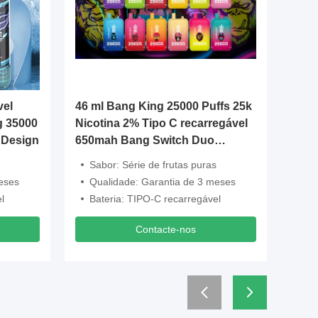
vel
46 ml Bang King 25000 Puffs 25k
Unmatc
g 35000
Nicotina 2% Tipo C recarregável
with 3
 Design
650mah Bang Switch Duo
Certifie
Sabores
Sabor: Série de frutas puras
Nicot
eses
Qualidade: Garantia de 3 meses
Batte
l
Bateria: TIPO-C recarregável
Certi
Contacte-nos