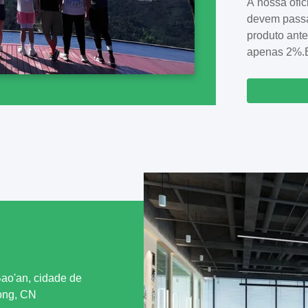
A nossa ofic
aceitamos o
devem passa
patenteada 
produto ante
melhor para 
apenas 2%.É
prazo da emp
produção...
 Bao'an, cidade de
ong, CN