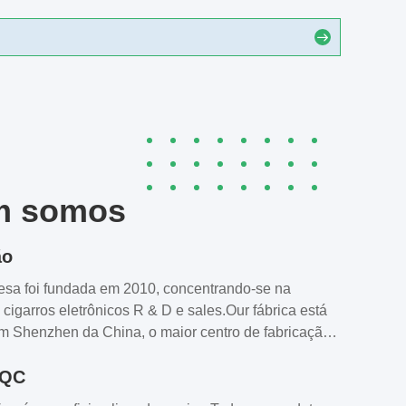
m somos
ão
sa foi fundada em 2010, concentrando-se na
cigarros eletrônicos R & D e sales.Our fábrica está
em Shenzhen da China, o maior centro de fabricação
eletrônicos do mundo.000 m2 de fábrica livre de
 QC
nhas de produção, 1.000 trabalhadores da linha de
0 trabalhadores de vendas do comércio exterior. e