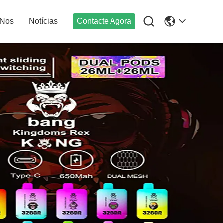

-Nos
Notícias
Contacte Agora