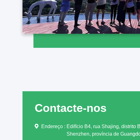
Contacte-nos
Endereço :
Edifício B4, rua Shajing, distrito
Shenzhen, província de Guangd