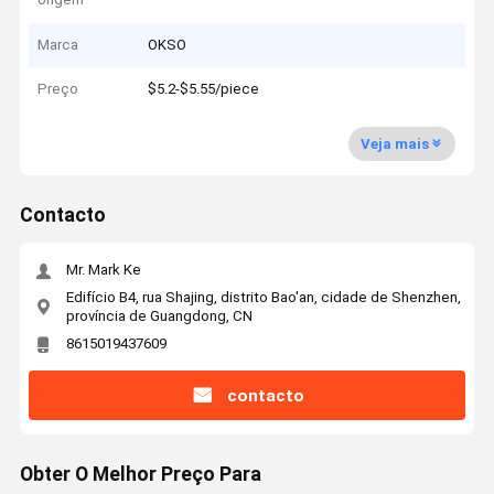
Marca
OKSO
Preço
$5.2-$5.55/piece
Veja mais
Contacto
Mr. Mark Ke
Edifício B4, rua Shajing, distrito Bao'an, cidade de Shenzhen,
província de Guangdong, CN
8615019437609
contacto
Obter O Melhor Preço Para