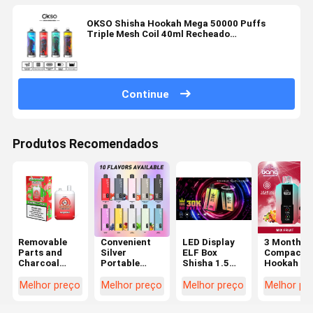
OKSO Shisha Hookah Mega 50000 Puffs
Triple Mesh Coil 40ml Recheado
Personalizado
Continue
Produtos Recomendados
Removable
Convenient
LED Display
3 Month
Parts and
Silver
ELF Box
Compact
Charcoal
Portable
Shisha 1.5
Hookah Bo
Tray Included
Shisha Box
Pounds No
The Ultima
The Ultimate
with LED
Nicotine
Smoking
Melhor preço
Melhor preço
Melhor preço
Melhor pr
Shisha
Display
Nicotine-Free
Experience
Experience
Function
Nicotine-Free