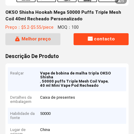
2
/
5
OKSO Shisha Hookah Mega 50000 Puffs Triple Mesh
Coil 40ml Recheado Personalizado
Preço：$5.2-$5.55/piece
MOQ：100
Melhor preço
contacto
Descrição De Produto
Realçar
Vape de bobina de malha tripla OKSO
Shisha
,
,
50000 puffs Triple Mesh Coil Vape
40 ml Mini Vape Pod Recheado
Detalhes da
Caixa de presentes
embalagem
Habilidade da
50000
fonte
Lugar de
China
origem