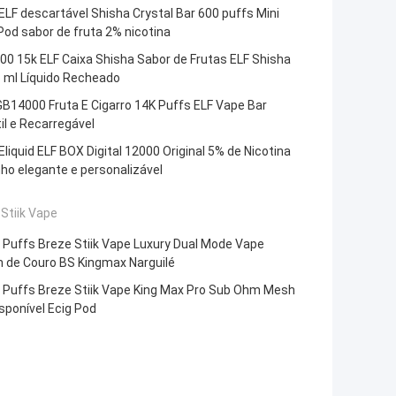
ELF descartável Shisha Crystal Bar 600 puffs Mini
od sabor de fruta 2% nicotina
0 15k ELF Caixa Shisha Sabor de Frutas ELF Shisha
6 ml Líquido Recheado
B14000 Fruta E Cigarro 14K Puffs ELF Vape Bar
il e Recarregável
Eliquid ELF BOX Digital 12000 Original 5% de Nicotina
ho elegante e personalizável
Stiik Vape
 Puffs Breze Stiik Vape Luxury Dual Mode Vape
n de Couro BS Kingmax Narguilé
 Puffs Breze Stiik Vape King Max Pro Sub Ohm Mesh
isponível Ecig Pod