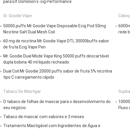
para Elf Dominion E-cig Performance
Sr. Goodie Vape
Cabeç
50000 puffs Mr Goodie Vape Disposable Ecig Pod 50mg
6000m
Nicotine Salt Dual Mesh Coil
rede b
60 mg de nicotina Mr Goodie Vape DTL 30000buffs sabor
de fruta Ecig Vape Pen
Mr. Goodie Dual Mode Vape King 50000 puffs descartável
dupla bobina 40 ml líquido recheado
Dual Coil Mr Goodie 20000 puffs sabor de fruta 5% nicotina
tipo C carregamento rápido
Tabaco De Mastigar
Supba
O tabaco de folhas de mascar para o desenvolvimento do
10000
seu negócio
Fluxo 
Tabaco de mascar com sabores e 3 meses
Tratamento Mastigável com Ingredientes de Água e