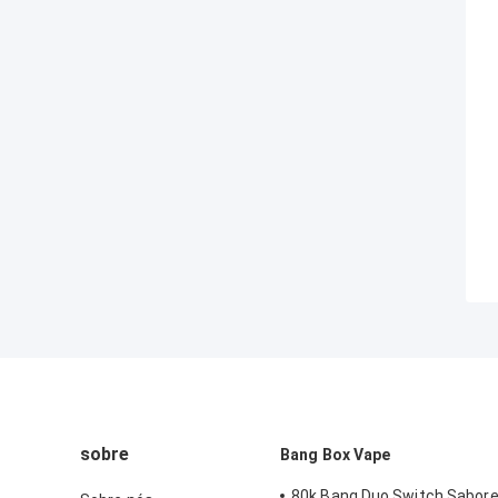
sobre
Bang Box Vape
80k Bang Duo Switch Sabore