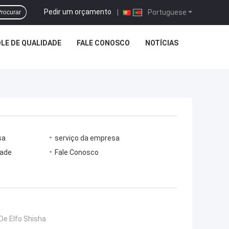
Pedir um orçamento
|
Portuguese
rocurar
LE DE QUALIDADE
FALE CONOSCO
NOTÍCIAS
sa
serviço da empresa
dade
Fale Conosco
De Elfo Shisha