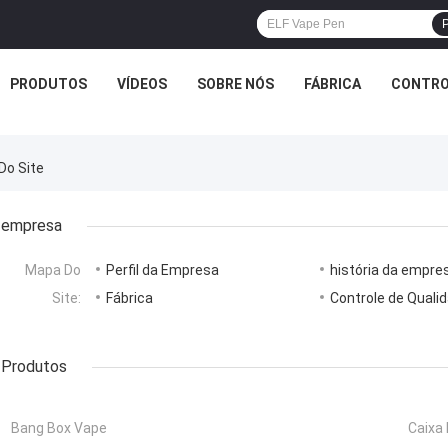
P
PRODUTOS
VÍDEOS
SOBRE NÓS
FÁBRICA
CONTRO
Do Site
empresa
Mapa Do
Perfil da Empresa
história da empre
Site:
Fábrica
Controle de Quali
Produtos
Bang Box Vape
Caixa 