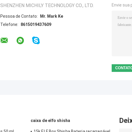
SHENZHEN MICHILY TECHNOLOGY CO., LTD.
Envie sua 
Pessoa de Contato:
Mr. Mark Ke
Telefone:
8615019437609
Dei
caixa de elfo shisha
s 50 ml
15k ELF Box Shisha Bateria recarregável