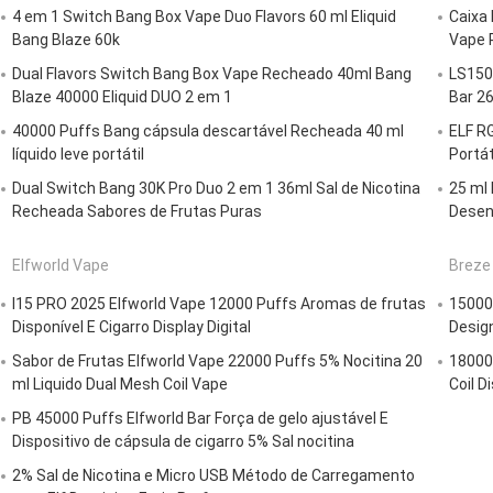
4 em 1 Switch Bang Box Vape Duo Flavors 60 ml Eliquid
Caixa 
Bang Blaze 60k
Vape P
Dual Flavors Switch Bang Box Vape Recheado 40ml Bang
LS1500
Blaze 40000 Eliquid DUO 2 em 1
Bar 2
40000 Puffs Bang cápsula descartável Recheada 40 ml
ELF RG
líquido leve portátil
Portát
Dual Switch Bang 30K Pro Duo 2 em 1 36ml Sal de Nicotina
25 ml 
Recheada Sabores de Frutas Puras
Desen
Elfworld Vape
Breze 
I15 PRO 2025 Elfworld Vape 12000 Puffs Aromas de frutas
15000
Disponível E Cigarro Display Digital
Desig
Sabor de Frutas Elfworld Vape 22000 Puffs 5% Nocitina 20
18000
ml Liquido Dual Mesh Coil Vape
Coil D
PB 45000 Puffs Elfworld Bar Força de gelo ajustável E
Dispositivo de cápsula de cigarro 5% Sal nocitina
2% Sal de Nicotina e Micro USB Método de Carregamento